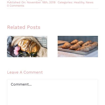
Published On: November 18th, 2019
Categories:
Healthy
,
News
on
0 Comments
Cooking
and
baking
is
mental
therapy
Related Posts
Best Avada
Whole grain
Bakery
bread for your
products of
breakfast
2019
Leave A Comment
Comment