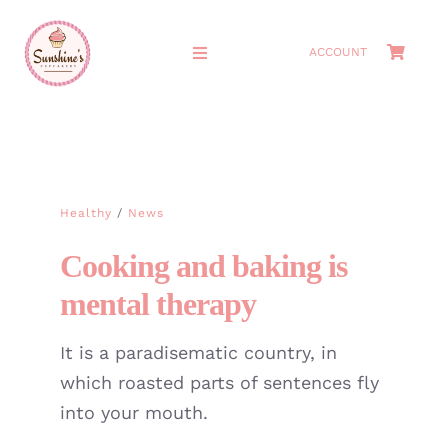
Skip
to
ACCOUNT
Toggle
content
Navigation
HOME
ABOUT
Healthy
/
News
MEET THE OWNERS
Cooking and baking is
mental therapy
SHOP
It is a paradisematic country, in
CAKES
which roasted parts of sentences fly
into your mouth.
CATERING