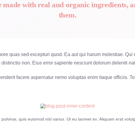
e made with real and organic ingredients, 
them.
re quas sed excepturi quod. Ea aut qui harum molestiae. Qui mi
istinctio non. Eius error sapiente nesciunt dolorum deleniti na
enderit facere aspernatur nemo voluptas enim itaque officiis. T
pulvinar, quis euismod nisl varius. Ut eu laoreet ex. Aliquam erat volutp