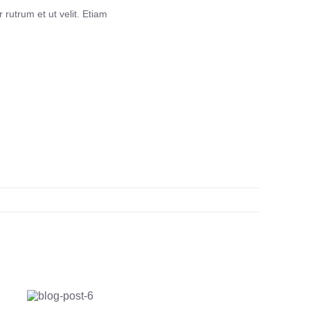
r rutrum et ut velit. Etiam
Best
Avada
Bakery