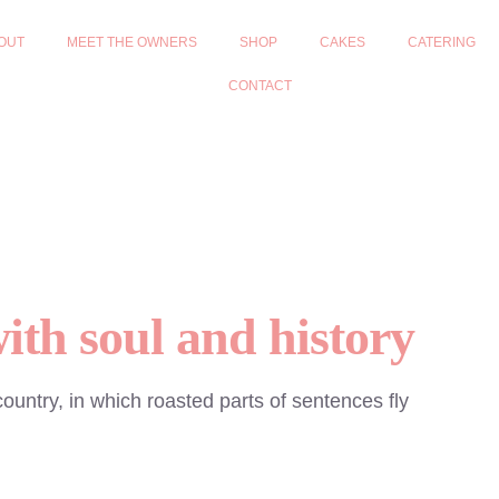
OUT
MEET THE OWNERS
SHOP
CAKES
CATERING
CONTACT
ith soul and history
country, in which roasted parts of sentences fly