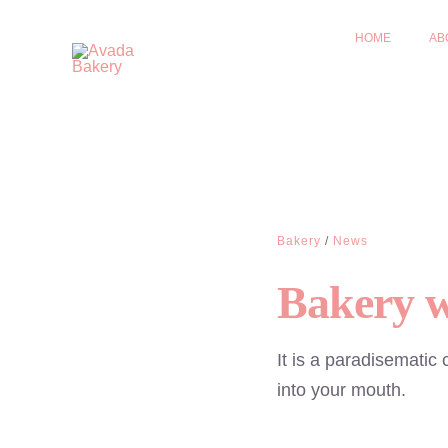
Skip
HOME
AB
to
content
Bakery
/
News
Bakery w
It is a paradisematic 
into your mouth.