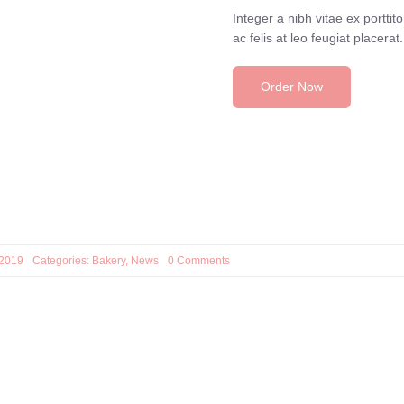
Integer a nibh vitae ex porttito
ac felis at leo feugiat placerat.
Order Now
on
 2019
Categories:
Bakery
,
News
0 Comments
Bakery
with
soul
and
history