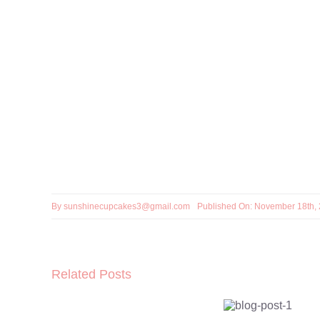
By
sunshinecupcakes3@gmail.com
Published On: November 18th,
Whole
Related Posts
grain
bread